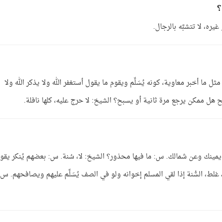
؟
يره، لا تتشبَّه بالرجال.
 ما أخبر معاوية، كونه يُسَلِّم ويقوم ما يقول أستغفر الله ولا يذكر الله ولا
ح هل ممكن يرجع مرة ثانية أو يسبح؟ الشيخ: لا حرج عليه، كلها نافلة.
نك وعن شمالك. س: ما فيها محذور؟ الشيخ: لا، سُنة. س: بعضهم يُنكر يقو
 لا، غلط، السُّنة إذا لقي المسلم إخوانه ولو في الصف يُسَلِّم عليهم ويصافحهم. س: