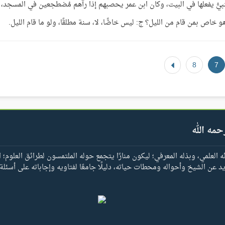
بيُّ يفعلها في البيت، وكان ابن عمر يحصبهم إذا رآهم مُضطجعين في المسجد،
 بمن قام من الليل؟ ج: ليس خاصًّا، لا، سنة مطلقًا، ولو ما قام الليل.
8
7
حمه الله
العلمي، وبذله المعرفي؛ ليكون منارًا يتجمع حوله الملتمسون لطرائق العلوم؛ ا
يد عن الشيخ وأحواله ومحطات حياته، دليلًا جامعًا لفتاويه وإجاباته على أسئلة