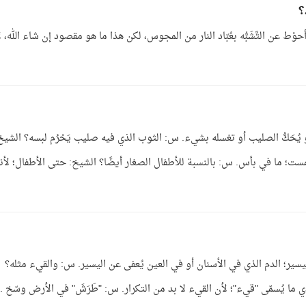
؟
 عن التَّشَبُّه بعُبّاد النار من المجوس، لكن هذا ما هو مقصود إن شاء الله، ل
يُحَكُّ الصليب أو تغسله بشيء. س: الثوب الذي فيه صليب يَحْرُم لبسه؟ الشيخ
ست؛ ما في بأس. س: بالنسبة للأطفال الصغار أيضًا؟ الشيخ: حتى الأطفال؛ لأن
 اليسير؛ الدم الذي في الأسنان أو في العين يُعفى عن اليسير. س: والقيء مثله؟
ما يُسمّى "قيء"؛ لأن القيء لا بد من التكرار. س: "طَرَشَ" في الأرض وسّخ ..