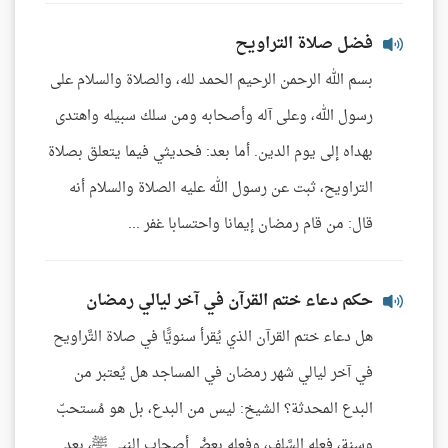
فضل صلاة التراويح
بسم الله الرحمن الرحيم الحمد لله، والصلاة والسلام على
رسول الله، وعلى آله وأصحابه ومن سلك سبيله واهتدى
بهداه إلى يوم الدين. أما بعد: فحديثي فيما يتعلق بصلاة
التراويح، ثبت عن رسول الله عليه الصلاة والسلام أنه
قال: من قام رمضان إيمانا واحتسابا غفر ...
حكم دعاء ختم القرآن في آخر ليالي رمضان
هل دعاء ختم القرآن الذي يُقرأ سنويًّا في صلاة التَّراويح
في آخر ليالي شهر رمضان في المساجد هل يُعتبر من
البدع المحدثة؟ الشيخ: ليس من البدع، بل هو مُستحبّ
وسنة، فعله السَّلف، وفعله بعضُ أصحاب النبي ﷺ، بعد