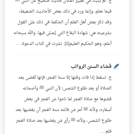
ج: لم يثبت في تغيير المكان حديث صحيح عن النبي ﷺ
فيما نعلم، وإنما ورد في ذلك بعض الأحاديث الضعيفة،
وقد ذكر بعض أهل العلم أن الحكمة في ذلك على القول
بشرعيته هي: شهادة البقاع التي يُصلى فيها، والله سبحانه
أعلم، وهو الحكيم العليم[1]. نشرت في كتاب الدعوة، ...
قضاء السنن الرواتب
ج: تسقط إذا فات وقتها إلا سنة الفجر، فإنها تُقضى بعد
الصلاة أو بعد طلوع الشمس؛ لأن النبي ﷺ وأصحابه
قضوها مع صلاة الفجر لما ناموا عن الفجر في بعض
أسفاره، ولأنه ﷺ أمر مَن فاتته سنة الفجر أن يقضيها بعد
طلوع الشمس، ولأنه ﷺ رأى مَن يقضيها بعد صلاة الفجر
فلم ...