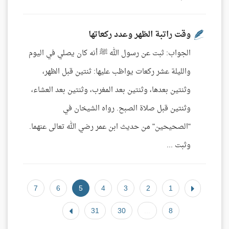
وقت راتبة الظهر وعدد ركعاتها
الجواب: ثبت عن رسول الله ﷺ أنه كان يصلي في اليوم
والليلة عشر ركعات يواظب عليها: ثنتين قبل الظهر،
وثنتين بعدها، وثنتين بعد المغرب، وثنتين بعد العشاء،
وثنتين قبل صلاة الصبح. رواه الشيخان في
"الصحيحين" من حديث ابن عمر رضي الله تعالى عنهما.
وثبت ...
7
6
5
4
3
2
1
31
30
...
8