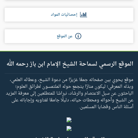
إحصائيات المواد
عن الموقع
الموقع الرسمي لسماحة الشيخ الإمام ابن باز رحمه الله
موقع يحوي بين صفحاته جمعًا غزيرًا من دعوة الشيخ، وعطائه العلمي،
وبذله المعرفي؛ ليكون منارًا يتجمع حوله الملتمسون لطرائق العلوم؛
الباحثون عن سبل الاعتصام والرشاد، نبراسًا للمتطلعين إلى معرفة المزيد
عن الشيخ وأحواله ومحطات حياته، دليلًا جامعًا لفتاويه وإجاباته على
أسئلة الناس وقضايا المسلمين.