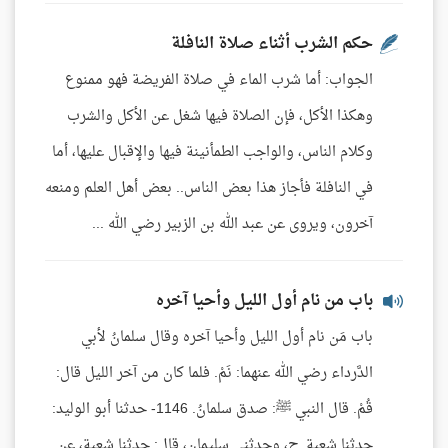
حكم الشرب أثناء صلاة النافلة
الجواب: أما شرب الماء في صلاة الفريضة فهو ممنوع
وهكذا الأكل، فإن الصلاة فيها شغل عن الأكل والشرب
وكلام الناس، والواجب الطمأنينة فيها والإقبال عليها، أما
في النافلة فأجاز هذا بعض الناس.. بعض أهل العلم ومنعه
آخرون، ويروى عن عبد الله بن الزبير رضي الله ...
باب من نام أول الليل وأحيا آخره
باب مَن نام أول الليل وأحيا آخره وقال سلمانُ لأبي
الدَّرداء رضي الله عنهما: نَمْ. فلما كان من آخر الليل قال:
قُمْ. قال النبي ﷺ: صدق سلمانُ. 1146- حدثنا أبو الوليد:
حدثنا شعبة. ح، وحدثني سليمان، قال: حدثنا شعبة، عن