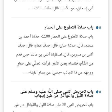
أبي إسحاق، عن الأسود قال: سألتُ عائشة ...
باب صلاة التطوع على الحمار
باب صلاة التَّطوع على الحمار 1100- حدثنا أحمد بن
سعيد، قال: حدثنا حبان، قال: حدثنا همام، قال: حدثنا
أنس بن سيرين، قال: استقبلنا أنس بن مالك حين قدم
من الشَّأم، فلقيناه بعين التَّمر، فرأيتُه يُصلِّي على حمارٍ
ووجهه من ذا الجانب –يعني: عن يسار القبلة-، ...
باب تحريض النبي صلى الله عليه وسلم على
صلاة الليل والنوافل من غير إيجاب
باب تحريض النبي ﷺ على صلاة الليل والنَّوافل من غير