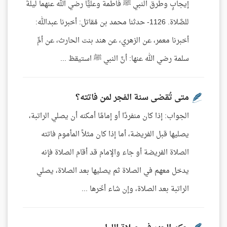
إيجابٍ وطرق النبي ﷺ فاطمة وعليًّا رضي الله عنهما ليلةً
للصَّلاة. 1126- حدثنا محمد بن مُقاتل: أخبرنا عبدالله:
أخبرنا معمر، عن الزهري، عن هند بنت الحارث، عن أمِّ
سلمة رضي الله عنها: أنَّ النبي ﷺ استيقظ ...
متى تُقضى سنة الفجر لمن فاتته؟
الجواب: إذا كان منفردًا أو إمامًا أمكنه أن يصلي الراتبة،
يصليها قبل الفريضة، أما إذا كان مثلاً المأموم فاتته
الصلاة الفريضة أو جاء والإمام قد أقام الصلاة فإنه
يدخل معهم في الصلاة ثم يصليها بعد الصلاة، يصلي
الراتبة بعد الصلاة، وإن شاء أخّرها ...