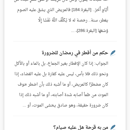
أَيَّامٍ أُخَرَ.. [البقرة:184] فالمريض الذي يشق عليه الصوم
يفطر، سنة.. رخصة له لا يُكَلِّفُ اللَّهُ نَفْسًا إِلَّا
وُسْعَهَا [البقرة:286]، ...
حكم من أفطر في رمضان للضرورة
الجواب: إذا كان الإفطار بغير الجماع، بل بالماء أو بالأكل
ونحو ذلك فلا بأس، ليس عليه كفارة بل عليه القضاء، إذا
كان مضطرًا كالمريض، أو ما أشبه ذلك بأن اضطر خوف
الموت من ظمأ أصابه شدة أصابته، أو ما أشبه ذلك إذا
كان ضرورة حقيقة، وهو صادق يخشى الموت، أو ...
من به قرحة هل عليه صيام؟