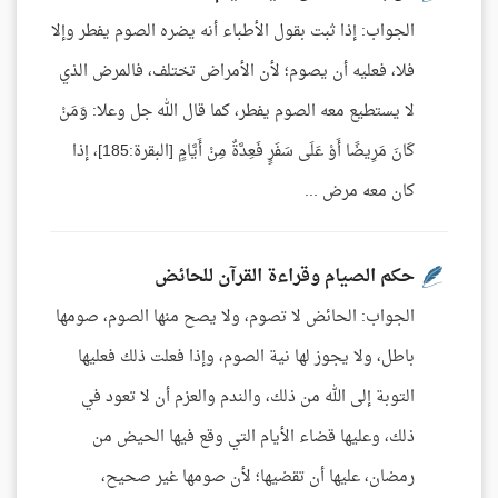
الجواب: إذا ثبت بقول الأطباء أنه يضره الصوم يفطر وإلا
فلا، فعليه أن يصوم؛ لأن الأمراض تختلف، فالمرض الذي
لا يستطيع معه الصوم يفطر، كما قال الله جل وعلا: وَمَنْ
كَانَ مَرِيضًا أَوْ عَلَى سَفَرٍ فَعِدَّةٌ مِنْ أَيَّامٍ [البقرة:185]، إذا
كان معه مرض ...
حكم الصيام وقراءة القرآن للحائض
الجواب: الحائض لا تصوم، ولا يصح منها الصوم، صومها
باطل، ولا يجوز لها نية الصوم، وإذا فعلت ذلك فعليها
التوبة إلى الله من ذلك، والندم والعزم أن لا تعود في
ذلك، وعليها قضاء الأيام التي وقع فيها الحيض من
رمضان، عليها أن تقضيها؛ لأن صومها غير صحيح،