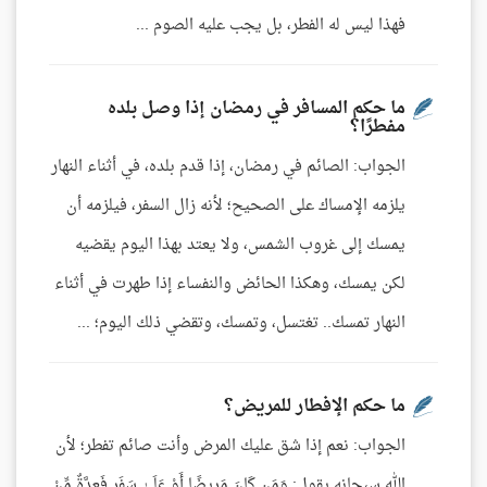
فهذا ليس له الفطر، بل يجب عليه الصوم ...
ما حكم المسافر في رمضان إذا وصل بلده
مفطرًا؟
الجواب: الصائم في رمضان، إذا قدم بلده، في أثناء النهار
يلزمه الإمساك على الصحيح؛ لأنه زال السفر، فيلزمه أن
يمسك إلى غروب الشمس، ولا يعتد بهذا اليوم يقضيه
لكن يمسك، وهكذا الحائض والنفساء إذا طهرت في أثناء
النهار تمسك.. تغتسل، وتمسك، وتقضي ذلك اليوم؛ ...
ما حكم الإفطار للمريض؟
الجواب: نعم إذا شق عليك المرض وأنت صائم تفطر؛ لأن
الله سبحانه يقول: وَمَن كَانَ مَرِيضًا أَوْ عَلَىٰ سَفَرٍ فَعِدَّةٌ مِّنْ