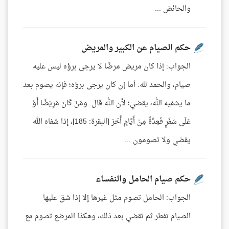
والحائض ...
حكم الصيام عن الكبير والمريض
الجواب: إذا كان مريض مرضًا لا يرجى برؤه ليس عليه
صيام، والحمد لله. أما إن كان يرجى برؤه؛ فإنه يصوم بعد
ما يشفيه الله، يقضي؛ لأن الله قال: ومَنْ كَانَ مَرِيَضًا أَوْ
عَلَى سَفَرٍ فَعِدَّةٌ مِنْ أَيَّامٍ أُخَرَ [البقرة: 185]، إذا شفاه الله
يقضي ولا تصومون ...
حكم صيام الحامل والنفساء
الجواب: الحامل تصوم مثل غيرها إلا إذا شق عليها
الصيام تفطر ثم تقضي بعد ذلك، وهكذا المرضع تصوم مع