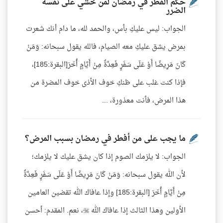
حكم الفطر في رمضان لمن خشي على نفسه
الضرر
الجواب: ليس عليكِ بأس، والحمد لله، ما دام أنك شعرت
بمرض يشق عليكِ معه الصيام، فالله يقول سبحانه: وَمَنْ
كَانَ مَرِيضًا أَوْ عَلَى سَفَرٍ فَعِدَّةٌ مِنْ أَيَّامٍ أُخَرَ[البقرة:185]،
فإذا كنت غلب على ظنكِ خوف الأذى خوف المضرة من
هذا المرض، فأنت معذورة، ...
ما يجب على من أفطر في رمضان بسبب المرض؟
الجواب: لا يلزمك الصوم إذا كان يشق عليك لا يلزمك؛
لأن الله يقول سبحانه: وَمَنْ كَانَ مَرِيضًا أَوْ عَلَى سَفَرٍ فَعِدَّةٌ
مِنْ أَيَّامٍ أُخَرَ [البقرة:185] وإذا عافاك الله تقضين العامين
الأولين وهذا الثالث إذا عافاك الله ، نعم. المقدم: أحسن