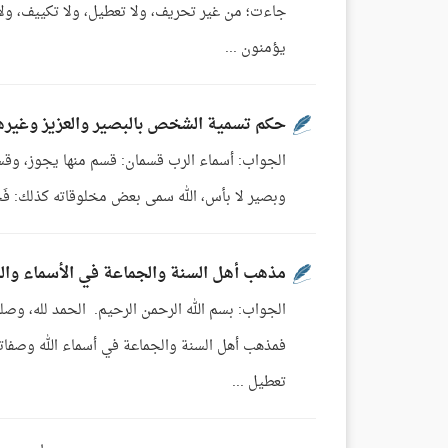
جاءت؛ من غير تحريف، ولا تعطيل، ولا تكييف، ول
يؤمنون ...
حكم تسمية الشخص بالبصير والعزيز وغيره
الجواب: أسماء الرب قسمان: قسم منها يجوز، وقسم ل
وبصير لا بأس، الله سمى بعض مخلوقاته كذلك: فَجَعَلْنَاهُ سَمِيعًا بَصِيرًا [الإنسان:2] قا
مذهب أهل السنة والجماعة في الأسماء وا
الجواب: بسم الله الرحمن الرحيم. الحمد لله، وصلى
تعطيل ...