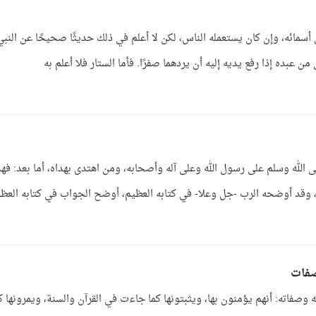
أسمائه، وإن كان يستعمله الناس، لكن لا أعلم في ذلك حديثًا صحيحًا عن النبي
عبده إذا رفع يديه إليه أن يردهما صفرًا. فأما الستار فلا أعلم به
 الله وسلم على رسول الله وعلى آله وأصحابه، ومن اهتدى بهداه، أما بعد: فهذ
وقد أوضحه الرب -جل وعلا- في كتابه العظيم، أوضح الجواب في كتابه العظ
صفات
وصفاته: أنهم يؤمنون بها، ويثبتونها كما جاءت في القرآن والسنة، ويمرونها ك