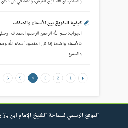
والسلام- أن الله فوق العرش، وعلمه في كل مكان  كما قال الله : الرَّحْمَنُ عَلَى الْعَرْشِ اسْتَوَى [طه:5] وقال سبحانه: إِنَّ رَبَّكُمُ ...
كيفية التفريق بين الأسماء والصفات
الجواب: بسم الله الرحمن الرحيم، الحمد لله، وصل
فالأسماء واضحة إذا كان المقصود أسماء الله وصفا
والسميع ...
6
5
4
3
2
1
الموقع الرسمي لسماحة الشيخ الإمام ابن باز ر