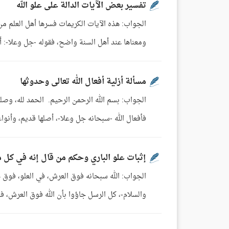
تفسير بعض الآيات الدالة على علو الله
الجواب: هذه الآيات الكريمات فسرها أهل العلم من 
ومعناها عند أهل السنة واضح، فقوله -جل وعلا-: أَأَمِن
مسألة أزلية أفعال الله تعالى وحدوثها
الجواب: بسم الله الرحمن الرحيم. الحمد لله، وصلى
فأفعال الله -سبحانه جل وعلا-، أصلها قديم، وأنواعها تحدث شيئ
إثبات علو الباري وحكم من قال إنه في كل 
الجواب: الله سبحانه فوق العرش، في العلو، فوق ج
والسلام-، كل الرسل جاؤوا بأن الله فوق العرش، فوق جميع الخلق، ، قال تعالى: الرَّحْمَنُ عَلَى الْعَرْ