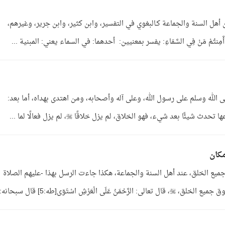
أهل السنة والجماعة كـالبغوي في التفسير، وابن كثير، وابن جرير، وغيرهم،
تُمْ مَنْ فِي السَّمَاءِ: يفسر بمعنيين: أحدهما: في السماء يعني: المبنية ...
 الله وسلم على رسول الله، وعلى آله وأصحابه، ومن اهتدى بهداه، أما بعد:
ًا بعد شيء، فهو الخلاق، لم يزل خلاقًا ، لم يزل فعالًا لما ...
مكان
ميع الخلق، عند أهل السنة والجماعة، هكذا جاءت الرسل بهذا -عليهم الصلاة
شِ اسْتَوَى[طه:5] قال سبحانه: ...