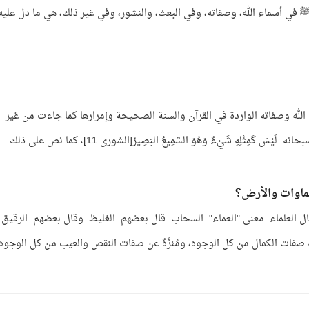
 في أسماء الله، وصفاته، وفي البعث، والنشور، وفي غير ذلك، هي ما دل عليه
الله وصفاته الواردة في القرآن والسنة الصحيحة وإمرارها كما جاءت من غير
لِهِ شَيْءٌ وَهُوَ السَّمِيعُ البَصِيرُ[الشورى:11]، كما نص على ذلك ...
سماوات والأرض؟
ل العلماء: معنى "العماء": السحاب. قال بعضهم: الغليظ. وقال بعضهم: الرقيق.