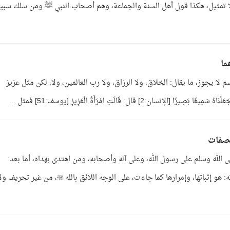
ا تمثيل، هكذا قول أهل السنة والجماعة، وهم أصحاب النبي ﷺ ومن سلك سبيل
ما
ا يجوز، ما يقال: الخلاق، ولا الرزاق، ولا رب العالمين، ولا، لكن مثل عزيز
ل: قَالَتِ امْرَأَةُ الْعَزِيزِ [يوسف:51] فمثل ...
لصفات
 الله وسلم على رسول الله، وعلى آله وأصحابه، ومن اهتدى بهداه، أما بعد:
فمذهب أهل السنة والجماعة في أسماء الله وصفاته: هو إثباتها، وإمرارها كما جاءت، على الوجه اللائق بالله ، من غير تحري