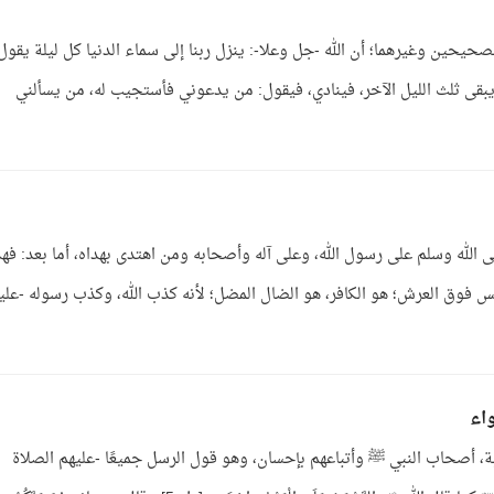
يحين وغيرهما؛ أن الله -جل وعلا-: ينزل ربنا إلى سماء الدنيا كل ليلة يقول
 يبقى ثلث الليل الآخر، فينادي، فيقول: من يدعوني فأستجيب له، من يسألني
 الله وسلم على رسول الله، وعلى آله وأصحابه ومن اهتدى بهداه، أما بعد: فهذ
ليس فوق العرش؛ هو الكافر، هو الضال المضل؛ لأنه كذب الله، وكذب رسوله -علي
اء
، أصحاب النبي ﷺ وأتباعهم بإحسان، وهو قول الرسل جميعًا -عليهم الصلاة