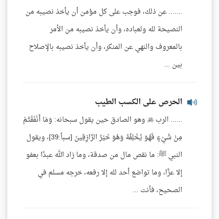
....... عن ذلك، فوجب على كل مؤمن أن يأخذ نصيبه من
النصيحة لله ولعباده، وأن يأخذ نصيبه من الأمر
بالمعروف والنهي عن المنكر، وأن يأخذ نصيبه بالإصلاح
بين ...
الحرص على الكسب الطيب
...... الرب  وهو الصادق حين يقول سبحانه: وَمَا أَنْفَقْتُمْ
مِنْ شَيْءٍ فَهُوَ يُخْلِفُهُ وَهُوَ خَيْرُ الرَّازِقِينَ [سبأ:39]، ويقول
النبي ﷺ: ما نقص مال من صدقة، وما زاد الله عبدًا بعفو
إلا عزًا، وما تواضع أحد لله إلا رفعه، خرجه مسلم في
الصحيح، فأنت ...