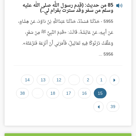
85 من حديث: (قدم رسول اللَّه صلى الله عليه
وسلم من سفر وقد سترت بقرام لي..)
5955 - حَدَّثَنَا مُسَدَّدٌ، حَدَّثَنَا عَبْدُاللَّهِ بْنُ دَاوُدَ، عَنْ هِشَامٍ،
عَنْ أَبِيهِ، عَنْ عَائِشَةَ، قَالَتْ: «قَدِمَ النَّبِيُّ ﷺ مِنْ سَفَرٍ،
وَعَلَّقْتُ دُرْنُوكًا فِيهِ تَمَاثِيلُ، فَأَمَرَنِي أَنْ أَنْزِعَهُ فَنَزَعْتُهُ».
5956 ...
14
13
12
...
2
1
38
...
18
17
16
15
39