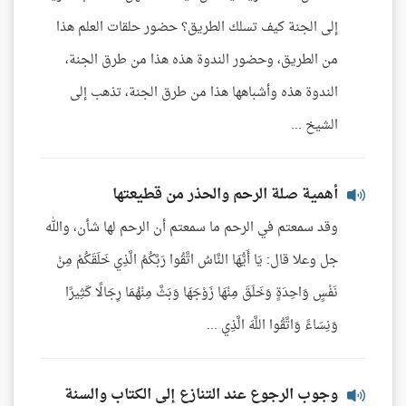
إلى الجنة كيف تسلك الطريق؟ حضور حلقات العلم هذا
من الطريق، وحضور الندوة هذه هذا من طرق الجنة،
الندوة هذه وأشباهها هذا من طرق الجنة، تذهب إلى
الشيخ ...
أهمية صلة الرحم والحذر من قطيعتها
وقد سمعتم في الرحم ما سمعتم أن الرحم لها شأن، والله
جل وعلا قال: يَا أَيُّهَا النَّاسُ اتَّقُوا رَبَّكُمُ الَّذِي خَلَقَكُمْ مِنْ
نَفْسٍ وَاحِدَةٍ وَخَلَقَ مِنْهَا زَوْجَهَا وَبَثَّ مِنْهُمَا رِجَالًا كَثِيرًا
وَنِسَاءً وَاتَّقُوا اللَّهَ الَّذِي ...
وجوب الرجوع عند التنازع إلى الكتاب والسنة