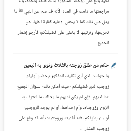
أخيه وقع على زوجته المذكورة بذلك طلقة واحدة، وله
مراجعتها ما دامت في العدة؛ لأنه قد صح عن النبي ﷺ ما
يدل على ذلك كما لا يخفى. وعليه كفارة الظهار عن
تحريمها، وترتيبها لا يخفى على فضيلتكم، فأرجو إشعار
الجميع ...
حكم من طلق زوجته بالثلاث ونوى به اليمين
والجواب: الذي أرى تكليف المذكور بإحضار أولياء
زوجتيه لدى فضيلتكم -حيث أمكن ذلك- لسؤال الجميع
عما لديهم. فإن لم يكن لديهم ما يخالف ما اعترف به
الزوج وزوجتاه، وأم إحداهما، أو لم يوجد للزوجتين
أولياء بطرفكم، فقد أفتيته وزوجتيه: بأنه قد وقع على
زوجتيه المشار ...