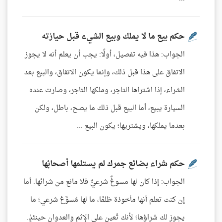
حكم بيع ما لا يملك وبيع الشيء قبل حيازته
الجواب: هذا فيه تفصيل، أولًا: يجب أن يعلم أنه لا يجوز
الاتفاق على هذا قبل ذلك، وإنما يكون الاتفاق، والبيع بعد
الشراء، إذا اشتراها التاجر، وملكها التاجر، وصارت عنده
السيارة يبيع، أما البيع قبل ذلك ما يصح، باطل، ولكن
بعدما يملكها، ويشتريها؛ يكون البيع ...
حكم شراء بضائع جمرك لم يستلمها أصحابُها
الجواب: إذا كان لها مسوغٌ شرعيٌّ فلا مانع من شرائها. أما
إن كنت تعلم أنها مأخوذة ظلمًا، ما لها مُسوِّغ شرعي؛ ما
يجوز لك شراؤها؛ لأنك تُعين على الإثم والعدوان حينئذٍ.