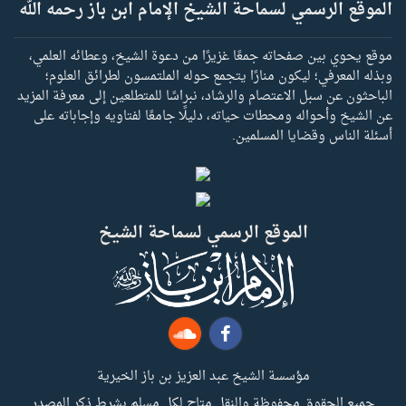
الموقع الرسمي لسماحة الشيخ الإمام ابن باز رحمه الله
موقع يحوي بين صفحاته جمعًا غزيرًا من دعوة الشيخ، وعطائه العلمي،
وبذله المعرفي؛ ليكون منارًا يتجمع حوله الملتمسون لطرائق العلوم؛
الباحثون عن سبل الاعتصام والرشاد، نبراسًا للمتطلعين إلى معرفة المزيد
عن الشيخ وأحواله ومحطات حياته، دليلًا جامعًا لفتاويه وإجاباته على
أسئلة الناس وقضايا المسلمين.
الموقع الرسمي لسماحة الشيخ
مؤسسة الشيخ عبد العزيز بن باز الخيرية
جميع الحقوق محفوظة والنقل متاح لكل مسلم بشرط ذكر المصدر