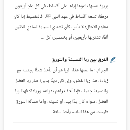
بريرة نفسها باعوها إياها على أقساط، في كل عام أربعون
درهمًا، تسعة أقساط في عهد النبي ﷺ. فالتقسيط إذا كان
معلوم الآجال؛ لا بأس، كأن تشتري السيارة تساوي ثلاثين
ألفًا، تشتريها بأربعين، أو بخمسين، كل ...
الفرق بين ربا النسيئة والتورق
الجواب: ما يعمها هذا، الربا هو أن يأخذ شيئًا بجنسه مع
زيادة، هذا ربا الفضل، وإن كان دينًا بدين؛ صار ربا الفضل
والنسيئة جميعًا، فإذا أخذ دراهم بدراهم وزيادة؛ فهذا ربا
الفضل، سواء كان يدًا بيد، أو نسيئة. وأما مسألة التورق
فليست من هذا الباب، يأخذ سلعة ...