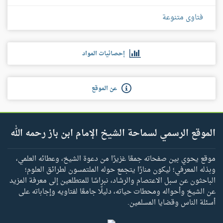
فتاوى متنوعة
إحصائيات المواد
عن الموقع
الموقع الرسمي لسماحة الشيخ الإمام ابن باز رحمه الله
موقع يحوي بين صفحاته جمعًا غزيرًا من دعوة الشيخ، وعطائه العلمي،
وبذله المعرفي؛ ليكون منارًا يتجمع حوله الملتمسون لطرائق العلوم؛
الباحثون عن سبل الاعتصام والرشاد، نبراسًا للمتطلعين إلى معرفة المزيد
عن الشيخ وأحواله ومحطات حياته، دليلًا جامعًا لفتاويه وإجاباته على
أسئلة الناس وقضايا المسلمين.