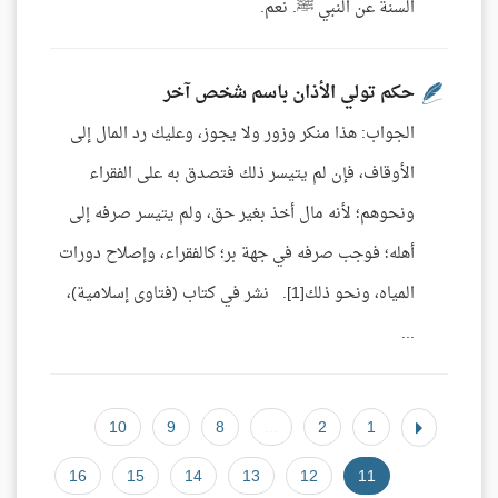
السنة عن النبي ﷺ. نعم.
حكم تولي الأذان باسم شخص آخر
الجواب: هذا منكر وزور ولا يجوز، وعليك رد المال إلى
الأوقاف، فإن لم يتيسر ذلك فتصدق به على الفقراء
ونحوهم؛ لأنه مال أخذ بغير حق، ولم يتيسر صرفه إلى
أهله؛ فوجب صرفه في جهة بر؛ كالفقراء، وإصلاح دورات
المياه، ونحو ذلك[1]. نشر في كتاب (فتاوى إسلامية)،
...
10
9
8
...
2
1
16
15
14
13
12
11