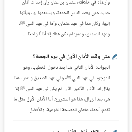
وأرضاه في خلافته، عثمان بن عفان رأى إحداث أذان
جديد حتى ينتبه الناس للجمعة، ويستعدوا لها، ويأتوا
إليها، وكان هذا في عهد عثمان، وأما في عهد النبي ﷺ،
وعهد الصديق، وعمر؛ لم يكن هناك إلا أذانًا واحدًا ...
متى وقت الأذان الأول في يوم الجمعة؟
الجواب: الأذان الثاني هذا بعد دخول الخطيب، وهو
الموجود في عهد النبي ﷺ، وفي عهد الصديق و عمر ، هذا
يقال له: الأذان الأخير -الآن- لم يكن في عهد النبي ﷺ إلا
هو، بعد الزوال، هذا هو المشروع. أما الأذان الأول مثل ما
تقدم، أحدثه عثمان للمصلحة الشرعية، والأفضل ...