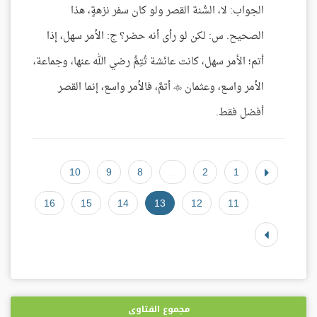
الجواب: لا، السُّنة القصر ولو كان سفر نزهةٍ، هذا
الصحيح. س: لكن لو رأى أنه حضر؟ ج: الأمر سهل، إذا
أتم؛ الأمر سهل، كانت عائشة تُتِمُّ رضي الله عنها، وجماعة،
الأمر واسع، وعثمان  أتمَّ، فالأمر واسع، إنما القصر
أفضل فقط.
10
9
8
...
2
1
16
15
14
13
12
11
مجموع الفتاوى