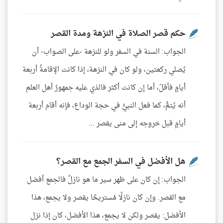
حكم قصر الصلاة في النزهة ومدة القصر
الجواب: السنة في السفر ولو للنزهة -على الصواب- أن
يُصلي ركعتين، ولو كان في النزهة، إذا كانت الإقامةُ أربعة
أيامٍ فأقلّ، أما إن كانت أكثر فالذي عليه جمهورُ أهل العلم
أنه يُتمُّ، كما فعل النبيُّ في حجة الوداع، فإنه أقام أربعة
أيامٍ قبل خروجه إلى منى يقصر ...
هل الأفضل في السفر الجمع مع القصر؟
الجواب: إن كان على ظهر سير ما هو نازلٌ فالجمع أفضل
مع القصر. وإن كان نازلًا مُستريحًا يقصر ولا يجمع، هذا
الأفضل: يقصر ولكن لا يجمع، هذا الأفضل، كان إذا نزل