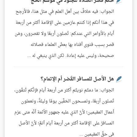
حكم قصر الصلاة للجنود في موسم الحج
الجواب: فيه خلافٌ بين أهل العلم في مثل هذا، فالأرجح
في هذا أنكم إذا كنتم عازمين على الإقامة أكثر من أربعة
أيام بالأوامر التي عندكم: تُصلون أربعًا ولا تقصرون، ومَن
قصر بسبب فتوى أفتاه بها بعضُ العلماء فصلاته
صحيحة، وليس عليه إعادة. لكن الذي ينبغي له ...
هل الأصل للمسافر القَصْر أم الإتمام؟
الجواب: ما دمتُم نويتُم أكثر من أربعة أيام فإنَّكم تُتمُّون،
تُصلون أربعًا، وتمسحون الخفَّين يومًا وليلةً، وتعملون
أعمال المقيمين؛ لأنَّ الذي عليه جمهور الأئمة أنَّه متى عزم
المسافرُ على الإقامة أكثر من أربعة أيام أتمَّ؛ لأنَّ الأصل
في حقِّ المقيمين ...