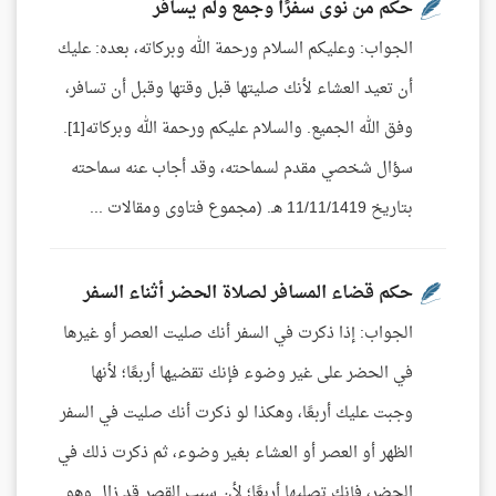
حكم من نوى سفرًا وجمع ولم يسافر
الجواب: وعليكم السلام ورحمة الله وبركاته، بعده: عليك
أن تعيد العشاء لأنك صليتها قبل وقتها وقبل أن تسافر،
وفق الله الجميع. والسلام عليكم ورحمة الله وبركاته[1].
سؤال شخصي مقدم لسماحته، وقد أجاب عنه سماحته
بتاريخ 11/11/1419 هـ. (مجموع فتاوى ومقالات ...
حكم قضاء المسافر لصلاة الحضر أثناء السفر
الجواب: إذا ذكرت في السفر أنك صليت العصر أو غيرها
في الحضر على غير وضوء فإنك تقضيها أربعًا؛ لأنها
وجبت عليك أربعًا، وهكذا لو ذكرت أنك صليت في السفر
الظهر أو العصر أو العشاء بغير وضوء، ثم ذكرت ذلك في
الحضر، فإنك تصليها أربعًا؛ لأن سبب القصر قد زال وهو