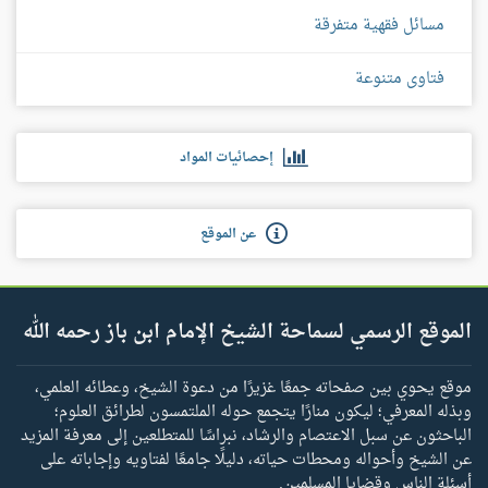
مسائل فقهية متفرقة
فتاوى متنوعة
إحصائيات المواد
عن الموقع
الموقع الرسمي لسماحة الشيخ الإمام ابن باز رحمه الله
موقع يحوي بين صفحاته جمعًا غزيرًا من دعوة الشيخ، وعطائه العلمي،
وبذله المعرفي؛ ليكون منارًا يتجمع حوله الملتمسون لطرائق العلوم؛
الباحثون عن سبل الاعتصام والرشاد، نبراسًا للمتطلعين إلى معرفة المزيد
عن الشيخ وأحواله ومحطات حياته، دليلًا جامعًا لفتاويه وإجاباته على
أسئلة الناس وقضايا المسلمين.