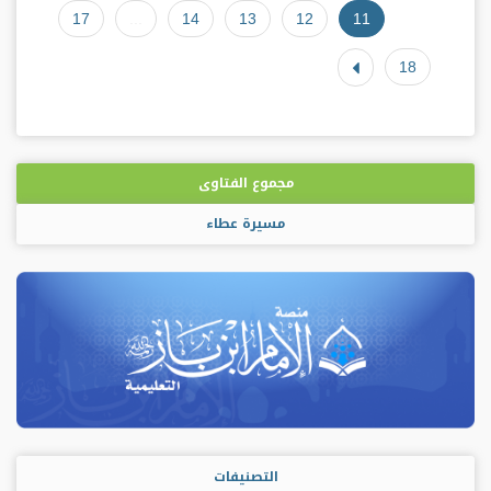
17
...
14
13
12
11
18
مجموع الفتاوى
مسيرة عطاء
التصنيفات