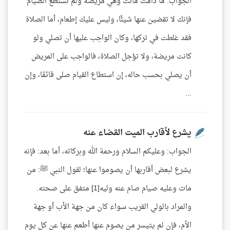
الجواب: ما دامت ماتت وهي مريضة ولم تستطع الصيام
فإنك لا تقضين عنها شيئًا، وليس عليك إطعام، أما الصلاة
فقد غلطت في تركها، وكان الواجب عليها أن تصلي ولو
كانت مريضة، ولا تؤجل الصلاة، فالواجب على المريض
أن يصلي بحسب حاله، إن استطاع القيام صلى قائمًا، وإن
...
يشرع لأقارب الميت القضاء عنه
الجواب: وعليكم السلام ورحمة الله وبركاته، أما بعد: فإنه
يشرع لبعض أقاربها أن يصوموا عنها؛ لقول النبي ﷺ: من
مات وعليه صيام صام عنه وليه[1] متفق على صحته.
والمراد بالولي القريب سواء كان من جهة الأب أو جهة
الأم، فإن لم يتيسر من يصوم عنها أطعم عنها عن كل يوم