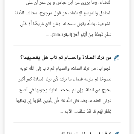
القضاء، وما يروى عن ابن عباس وابن عمر أن على
الحامل والمرضع الإطعام، هو قول مرجوح، مخالف للأدلة
الشرعية، والله يقول سبحانه: وَمَنْ كَانَ مَرِيضًا أَوْ عَلَى
سَفَرٍ فَعِدَّةٌ مِنْ أَيَّامٍ أُخَرَ [البقرة:185]، ...
من ترك الصلاة والصيام ثم تاب هل يقضيهما؟
الجواب: من ترك الصلاة والصيام ثم تاب إلى الله توبة
نصوحًا لم يلزمه قضاء ما ترك؛ لأن ترك الصلاة كفر أكبر
يخرج من الملة، وإن لم يجحد التارك وجوبها في أصح
قولي العلماء، وقد قال الله : قُل لِلَّذِينَ كَفَرُواْ إِن يَنتَهُواْ
يُغَفَرْ لَهُم مَّا قَدْ سَلَفَ... الآية ...