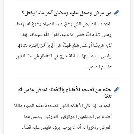
من مرض ودخل عليه رمضان آخر ماذا يفعل؟
الجواب: المريض الذي يشق عليه الصيام يشرع له الإفطار
ومتى شفاه الله قضى ما عليه، لقول الله سبحانه: وَمَن
كَانَ مَرِيضًا أَوْ عَلَى سَفَرٍ فَعِدَّةٌ مِّنْ أَيَّامٍ أُخَرَ [البقرة:185]،
وليس عليك أيتها السائلة حرج في الإفطار في هذا الشهر
ما دام المرض ...
حكم من نصحه الأطباء بالإفطار لمرض مزمن ثم
برئ
الجواب: إذا كان الأطباء الذين نصحوه بعدم الصوم دائمًا
أطباء من المسلمين الموثوقين العارفين بجنس هذا
المرض وذكروا له أنه لا يرجى برؤه فليس عليه قضاء