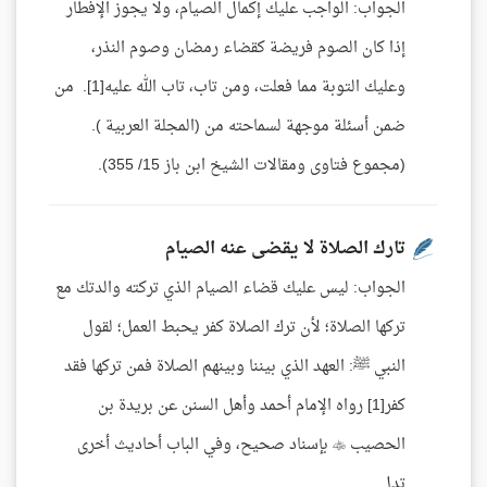
الجواب: الواجب عليك إكمال الصيام، ولا يجوز الإفطار
إذا كان الصوم فريضة كقضاء رمضان وصوم النذر،
وعليك التوبة مما فعلت، ومن تاب، تاب الله عليه[1]. من
ضمن أسئلة موجهة لسماحته من (المجلة العربية ).
(مجموع فتاوى ومقالات الشيخ ابن باز 15/ 355).
تارك الصلاة لا يقضى عنه الصيام
الجواب: ليس عليك قضاء الصيام الذي تركته والدتك مع
تركها الصلاة؛ لأن ترك الصلاة كفر يحبط العمل؛ لقول
النبي ﷺ: العهد الذي بيننا وبينهم الصلاة فمن تركها فقد
كفر[1] رواه الإمام أحمد وأهل السنن عن بريدة بن
الحصيب  بإسناد صحيح، وفي الباب أحاديث أخرى
تدل ...