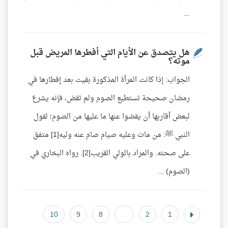
...
هل يتصدق عن الأيام التي أفطرها المريض قبل
موته؟
الجواب: إذا كانت المرأة المذكورة بقيت بعد إفطارها في
رمضان صحيحة تستطيع الصوم ولم تقض، فإنه يشرع
لبعض أقاربها أن يقضوا عنها ما عليها من الصوم؛ لقول
النبي ﷺ: من مات وعليه صيام صام عنه وليه[1] متفق
على صحته. والمراد بالولي القريب[2]. رواه البخاري في
(الصوم) ...
10
9
8
...
2
1