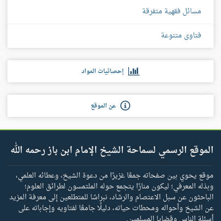
مسائل فقهية متفرقة
فتاوى متنوعة
إحصائيات المواد
عن الموقع
الموقع الرسمي لسماحة الشيخ الإمام ابن باز رحمه الله
موقع يحوي بين صفحاته جمعًا غزيرًا من دعوة الشيخ، وعطائه العلمي،
وبذله المعرفي؛ ليكون منارًا يتجمع حوله الملتمسون لطرائق العلوم؛
الباحثون عن سبل الاعتصام والرشاد، نبراسًا للمتطلعين إلى معرفة المزيد
عن الشيخ وأحواله ومحطات حياته، دليلًا جامعًا لفتاويه وإجاباته على
أسئلة الناس وقضايا المسلمين.