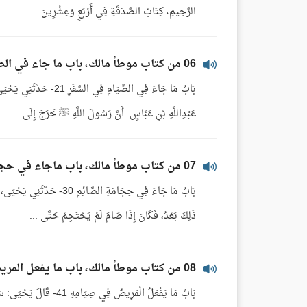
الرَّحِيمِ، كِتَابُ الصَّدَقَةِ فِي أَرْبَعٍ وَعِشْرِينَ ...
06 من كتاب موطأ مالك، باب ما جاء في الصيام في السفر
بَابُ مَا جَاءَ فِي الصِّيَا
عَبْدِاللَّهِ بْنِ عَبَّاسٍ: أَنَّ رَسُولَ اللَّهِ ﷺ خَرَجَ إِلَى ...
07 من كتاب موطأ مالك، باب ماجاء في حجامة الصائم
بَابُ مَا جَاءَ فِي حِجَامَةِ ا
ذَلِكَ بَعْدُ، فَكَانَ إِذَا صَامَ لَمْ يَحْتَجِمْ حَتَّى ...
08 من كتاب موطأ مالك، باب ما يفعل المريض في صيامه
بَابُ مَا يَفْعَلُ الْمَرِيض