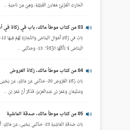
الْحَارِثِ الْمُزَنِيِّ مَعَادِنَ الْقَبَلِيَّةِ، وَهِيَ مِنْ نَاحِيَةِ ...
03 من كتاب موطأ مالك، باب في زكاة في أموال اليتامى والتجارة لهم فيها
بَا
الْيَتَامَى لَا تَأْكُلُهَا الزَّكَاةُ". 13- وَحَدَّثَنِي ...
04 من كتاب موطأ مالك، زكاة العروض
بَابُ زَكَاةِ الْعُرُوضِ 20- حَدَّثَنِي عَنْ مَا
وَسُلَيْمَانَ وَعُمَرَ بْنِ عَبْدِالْعَزِيزِ، فَذَكَرَ أَنَّ عُمَرَ بْنَ ...
05 من كتاب موطأ مالك، صدقة الماشية
بَابُ صَدَقَةِ الْمَاشِيَةِ 23- حَدَّثَنِي يَحْي