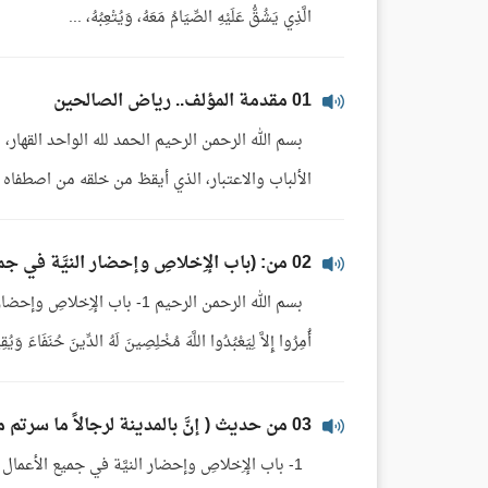
الَّذِي يَشُقُّ عَلَيْهِ الصِّيَامُ مَعَهُ، وَيُتْعِبُهُ، ...
01 مقدمة المؤلف.. رياض الصالحين
بسم الله الرحمن الرحيم الحمد لله الواحد القهار، ا
الألباب والاعتبار، الذي أيقظ من خلقه من اصطفاه ف
02 من: (باب الإِخلاصِ وإحضار النيَّة في جميع الأعمال والأقوال والأحوال البارزة والخفيَّة)
بسم الله الرحمن الرحيم 1- باب 
أُمِرُوا إِلاَّ لِيَعْبُدُوا اللَّهَ مُخْلِصِينَ لَهُ الدِّينَ حُنَفَاءَ وَي
03 من حديث ( إنَّ بالمدينة لرجالاً ما سرتم مسيرا، وَلا قطعتم واديا إلا كانوا معكم..)