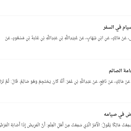
مِ فِي السَّفَرِ 21- حَدَّثَنِي يَحْيَى، عَنْ مَالِكٍ، عَنِ ابْنِ شِهَابٍ، عَنْ عُبَيْدِاللَّهِ بْنِ عَبْدِاللَّهِ بْنِ عُتْبَةَ بْنِ مَسْعُودٍ، عَنْ
لصَّائِمِ 30- حَدَّثَنِي يَحْيَى، عَنْ مَالِكٍ، عَنْ نَافِعٍ، عَنْ عَبْدِاللَّهِ بْنِ عُمَرَ: أَنَّهُ كَانَ يَحْتَجِمُ وَهُوَ صَائِمٌ. قَالَ: ثُمَّ تَرَ
ُ فِي صِيَامِهِ 41- قَالَ يَحْيَى: سَمِعْتُ مَالِكًا يَقُولُ: الْأَمْرُ الَّذِي سَمِعْتُ مِنْ أَهْلِ الْعِلْمِ: أَنَّ الْمَرِيضَ إِذَا أَصَابَهُ الْمَرَ