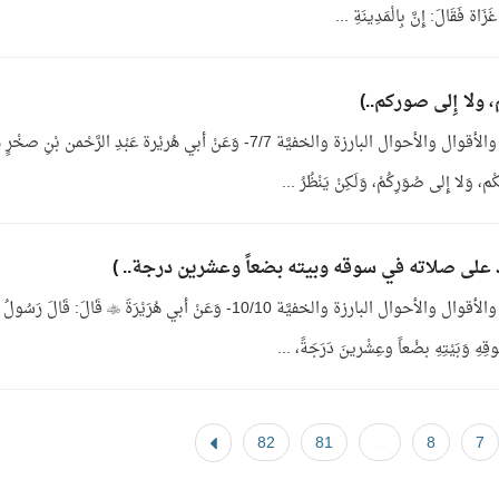
َاة فَقَالَ: إِنَّ بِالْمَدِينَةِ ...
1- باب الإِخ
، وَلا إِلى صُوَرِكُمْ، وَلَكِنْ يَنْظُرُ ...
1- باب الإِخلاصِ وإحضار النيَّة في جميع الأعمال والأقوال والأحوال البارزة والخفيَّة 10/10- وَعَنْ أبي هُرَيْرَةَ  ق
ِ وَبَيْتِهِ بضْعاً وعِشْرينَ دَرَجَةً، ...
82
81
...
8
7