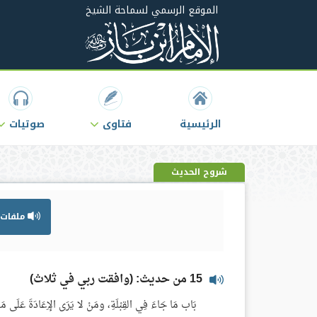
الموقع الرسمي لسماحة الشيخ
الرئيسية
فتاوى
صوتيات
شروح الحديث
ملفات 
15 من حديث: (وافقت ربي في ثلاث)
بَاب مَا جَاءَ فِي القِبْلَةِ، ومَنْ لا يَرَى الإِعَادَةَ عَلَى مَنْ سَ