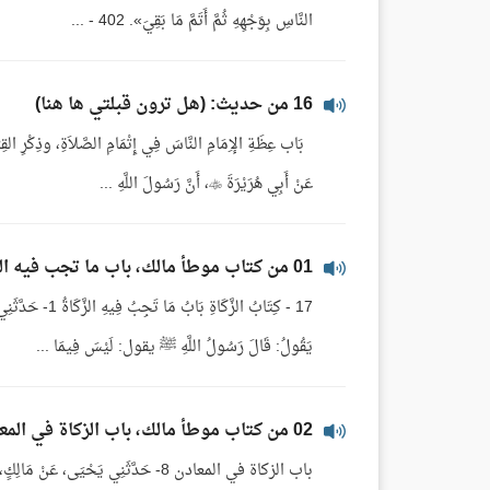
النَّاسِ بِوَجْهِهِ ثُمَّ أَتَمَّ مَا بَقِيَ». 402 - ...
16 من حديث: (هل ترون قبلتي ها هنا)
عَنْ أَبِي هُرَيْرَةَ ، أَنَّ رَسُولَ اللَّهِ ...
01 من كتاب موطأ مالك، باب ما تجب فيه الزكاة
17 - كِتَابُ الزّ
يَقُولُ: قَالَ رَسُولُ اللَّهِ ﷺ يقول: لَيْسَ فِيمَا ...
02 من كتاب موطأ مالك، باب الزكاة في المعادن
باب الزكاة في المعادن 8- حَدَّثَنِي يَحْيَى