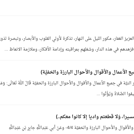
لعزيز الغفار، مكور الليل على النهار، تذكرة لأولي القلوب والأبصار، وتبصرة لذو
زهدهم في هذه الدار، وشغلهم بمراقبته وإدامة الأفكار، وملازمة الاتعاظ ...
الإِخلاصِ وإحضار النيَّة في جميع الأعمال والأقوال والأحوال البارزة والخفيَّة قَالَ اللهُ تَعَالَى: وَمَا
ُقِيمُوا الصَّلاةَ وَيُؤْتُوا ...
1- باب الإِخلاصِ وإحضار النيَّة في جميع الأعمال والأقوال والأحوال البارزة والخفيَّة 4/4- وعَنْ أبي عَبْدِاللَّهِ جابِرِ بْنِ عَبْدِاللَّهِ