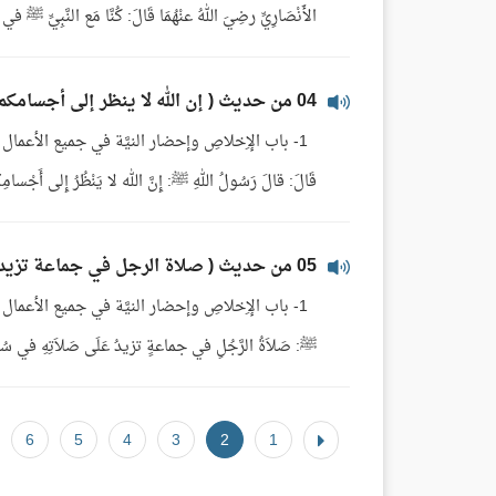
الأَنْصَارِيِّ رضِيَ اللهُ عنْهُمَا قَالَ: كُنَّا مَع النَّبِيِّ ﷺ في غَز
04 من حديث ( إن الله لا ينظر إلى أجسامكم، ولا إِلى صوركم..)
قَالَ: قالَ رَسُولُ اللهِ ﷺ: إِنَّ الله لا يَنْظُرُ إِلى أَجْسامِكْم
05 من حديث ( صلاة الرجل في جماعة تزيد على صلاته في سوقه وبيته بضعاً وعشرين درجة.. )
ﷺ: صَلاَةُ الرَّجُلِ في جماعةٍ تزيدُ عَلَى صَلاَتِهِ في سُوقِه
6
5
4
3
2
1