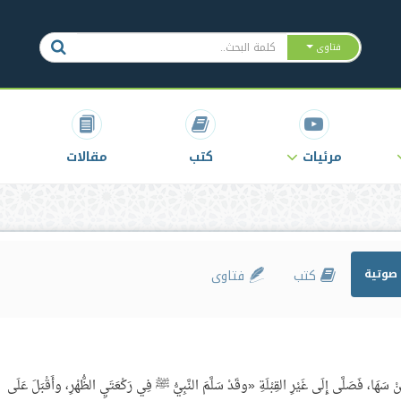
فتاوى
مرئيات
كتب
مقالات
صوتية
كتب
فتاوى
هَا، فَصَلَّى إِلَى غَيْرِ القِبْلَةِ «وقَدْ سَلَّمَ النَّبِيُّ ﷺ فِي رَكْعَتَيِ الظُّهْرِ، وأَقْبَلَ عَلَى