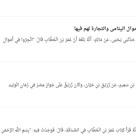
بٌ في زَكَاةِ أَمْوَالِ الْيَتَامَى وَالتِّجَارَةِ لَهُمْ فِيهَا 12- حَدَّثَنِي يَحْيَى، عَنْ مَالِكٍ: أَنَّهُ بَلَغَهُ أَنَّ عُمَرَ بْنَ الْخَطَّابِ قَالَ: "اتَّجِرُوا فِي أَمْوَالِ
لِكٍ، عَنْ يَحْيَى بْنِ سَعِيدٍ، عَنْ زُرَيْقِ بْنِ حَيَّانَ، وَكَانَ زُرَيْقٌ عَلَى جَوَازِ مِصْرَ فِي زَمَانِ الْوَلِيدِ
َى، عَنْ مَالِكٍ: أَنَّهُ قَرَأَ كِتَابَ عُمَرَ بْنِ الْخَطَّابِ فِي الصَّدَقَةِ، قَالَ: فَوَجَدْتُ فِيهِ: "بِسْمِ اللَّهِ الرَّحْمَنِ