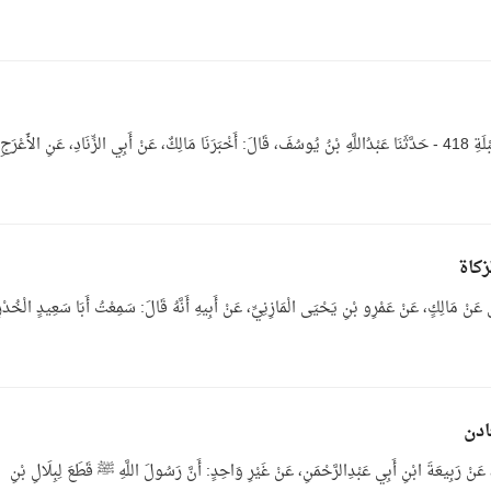
بَاب عِظَةِ الإِمَامِ النَّاسَ فِي إِتْمَامِ الصَّلاَةِ، وذِكْرِ القِبْلَةِ 418 - حَدَّثَنَا عَبْدُاللَّهِ بْنُ يُوسُفَ، قَالَ: أَخْبَرَنَا مَالِكٌ، عَنْ أَبِي الزِّنَادِ، عَنِ الأَعْرَجِ
َكَاةِ بَابُ مَا تَجِبُ فِيهِ الزَّكَاةُ 1- حَدَّثَنِي عَنْ مَالِكٍ، عَنْ عَمْرِو بْنِ يَحْيَى الْمَازِنِيِّ، عَنْ أَبِيهِ أَنَّهُ قَالَ: سَمِعْتُ أَبَا سَعِيدٍ الْخُدْ
، عَنْ مَالِكٍ، عَنْ رَبِيعَةَ ابْنِ أَبِي عَبْدِالرَّحْمَنِ، عَنْ غَيْرِ وَاحِدٍ: أَنَّ رَسُولَ اللَّهِ ﷺ قَطَعَ لِبِلَالِ بْنِ