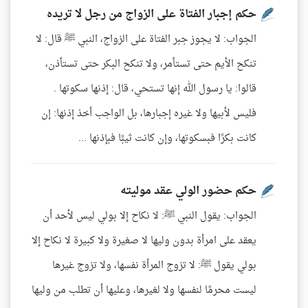
حكم إجبار الفتاة على الزواج من رجل لا تريده
الجواب: لا يجوز جبر الفتاة على الزواج، النبي ﷺ قال: لا
تنكح الأيم حتى تستأمر، ولا تنكح البكر حتى تستأذن،
قالوا: يا رسول الله إنها تستحي، قال: إذنها سكوتها .
فليس لأبيها ولا غيره إجبارها، بل الواجب أخذ إذنها: إن
كانت بكرًا فبسكوتها، وإن كانت ثيبًا فبإذنها ...
حكم حضور الولي عقد موليته
الجواب: يقول النبي ﷺ: لا نكاح إلا بولي ليس لأحد أن
يعقد على امرأة بدون وليها لا صغيرة ولا كبيرة لا نكاح إلا
بولي يقول ﷺ: لا تزوج المرأة نفسها، ولا تزوج غيرها
ليست محرمًا لنفسها ولا لغيرها، وعليها أن تطلب من وليها