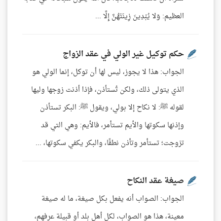
العظيم: وَلا يُبْدِينَ زِينَتَهُنَّ إِلَّا ...
حكم توكيل غير الولي في عقد الزواج
الجواب: هذا لا يجوز، ليس لها أن توكل، إنما الولي هو
الذي يتولى ذلك، ولكن تُستأذن، فإذا أذنت زوجها وليها
لقوله ﷺ: لا نكاح إلا بولي، ويقول ﷺ: البكر تستأذن
وإذنها سكوتها والأيم تستأمر، فالأيم: وهي التي قد
تزوجت؛ تستأمر وتأذن نطقًا، والبكر يكفي سكوتها، ...
صيغة عقد النكاح
الجواب: الصواب أنه يفعل بكل صيغة، ما له صيغة
معينة، هذا هو الصواب، لكل أهل بلد أو قبيلة عرفهم،