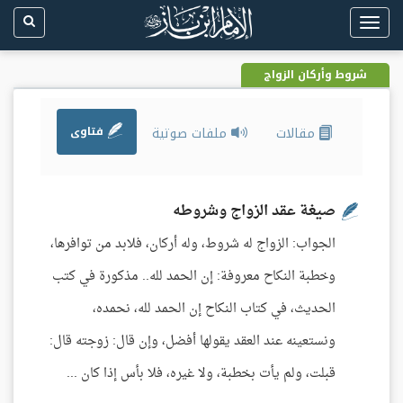
Toggle
navigation
شروط وأركان الزواج
مقالات
ملفات صوتية
فتاوى
صيغة عقد الزواج وشروطه
الجواب: الزواج له شروط، وله أركان، فلابد من توافرها،
وخطبة النكاح معروفة: إن الحمد لله.. مذكورة في كتب
الحديث، في كتاب النكاح إن الحمد لله، نحمده،
ونستعينه عند العقد يقولها أفضل، وإن قال: زوجته قال:
قبلت، ولم يأت بخطبة، ولا غيره، فلا بأس إذا كان ...