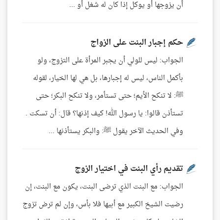
أن يزوجها أو يوكل إذا كان له شغل أو ...
حكم إجبار البنت على الزواج
الجواب: ليس للولي أن يجبر المرأة على التزوج، ولو
بأكمل الناس، ليس له إجبارها، بل هي لها الخيار، لقوله
ﷺ: لا تنكح الأيم؛ حتى تستأمر، ولا تنكح البكر؛ حتى
تستأذن قالوا: يا رسول الله! كيف إذنها؟ قال: أن تسكت .
وفي الحديث الآخر يقول ﷺ: والبكر يستأذنها ...
تقديم رأي البنت في اختيار الزوج
الجواب: مع البنت الذي ترضى البنت، يكون مع البنت، إن
رضيت الشيخ الكبير مع أبيها فلا بأس، وإن لم ترض تزوج