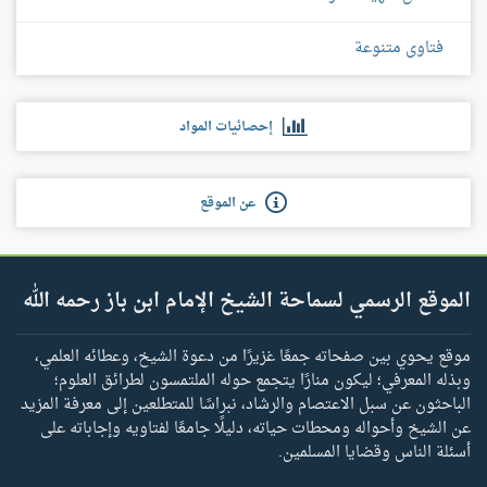
فتاوى متنوعة
إحصائيات المواد
عن الموقع
الموقع الرسمي لسماحة الشيخ الإمام ابن باز رحمه الله
موقع يحوي بين صفحاته جمعًا غزيرًا من دعوة الشيخ، وعطائه العلمي،
وبذله المعرفي؛ ليكون منارًا يتجمع حوله الملتمسون لطرائق العلوم؛
الباحثون عن سبل الاعتصام والرشاد، نبراسًا للمتطلعين إلى معرفة المزيد
عن الشيخ وأحواله ومحطات حياته، دليلًا جامعًا لفتاويه وإجاباته على
أسئلة الناس وقضايا المسلمين.