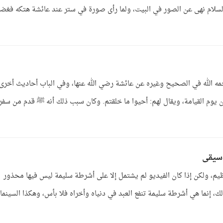
نه عليه السلام نهى عن الصور في البيت، ولما رأى صورة في ستر عند عائشة هتكه فغ
ه الله في الصحيح وغيره عن عائشة رضي الله عنها، وفي الباب أحاديث أخرى،
يوم القيامة، ويقال لهم: أحيوا ما خلقتم. وكان سبب ذلك أنه ﷺ قدم من سفر
وسيقى
ظيم، ولكن إذا كان الفيديو لم يشتمل إلا على أشرطة سليمة ليس فيها محذور
لك، إنما هي أشرطة سليمة تنفع العبد في دنياه وأخراه فلا بأس، وهكذا السينما 