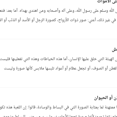
ى الأموات
 الله وسلم على رسول الله، وعلى آله وأصحابه ومن اهتدى بهداه. أما بعد: فتع
 في غير ذلك، أعني: صور ذوات الأرواح، كصورة الرجل أو الأسد أو الذئب أو ال
اش
الهيئة التي خلق عليها الإنسان، أما هذه الخياطات وهذه التي تفعلينها فليست
القطن أو الصوف، أو تجعل عظام أو أعواد تلبسها ملابس كأنها صورة وليست
ن أو الحيوان
 ممتهنة لما بمثابة الصورة التي في البساط والوسادة، قالوا: إن اللعبة هذه تكو
علم: إنها تحرم؛ لأنها صورة تعمها الأحاديث، وليست من جنس البساط ونحوه،