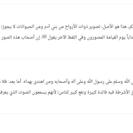
ر، هذا هو الأصل، تصوير ذوات الأرواح من بني آدم ومن الحيوانات لا يجوز؛
باً يوم القيامة المصورون وفي اللفظ الآخر يقول ﷺ: إن أصحاب هذه الصور
ى الله وسلم على رسول الله وعلى آله وأصحابه ومن اهتدى بهداه. أما بعد: فلا
الأشرطة فيه فائدة كبيرة ونفع كبير للناس؛ لأنهم يسمعون الصوت الذي يعرف