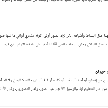
تهنة مثل البساط وأشباهه، لكن ترك الصور أولى، كونه يشتري أواني ما فيها صو
ة، مثل الفراش ومثل الوسائد، النبي ﷺ لما أنكر على عائشة القرام الذي فيه
و حيوان
 من إنسان، أو أسد، أو ذئب، أو كلب، أو قط، أو غير ذلك، لا للرجل ولا للمرأة
ه نوع من التعظيم لها، والرسول ﷺ نهى عن الصور، ولعن المصورين، وقال ﷺ: لا