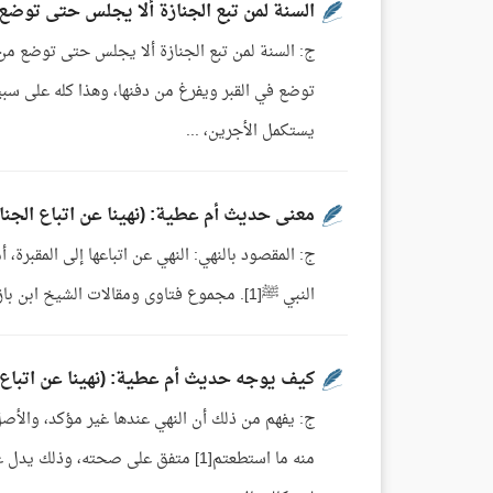
السنة لمن تبع الجنازة ألا يجلس حتى توضع
ج: السنة لمن تبع الجنازة ألا يجلس حتى توضع من
توضع في القبر ويفرغ من دفنها، وهذا كله على سبيل
يستكمل الأجرين، ...
معنى حديث أم عطية: (نهينا عن اتباع الجنائ
ج: المقصود بالنهي: النهي عن اتباعها إلى المقبرة،
النبي ﷺ[1]. مجموع فتاوى ومقالات الشيخ ابن باز (13/ 178).
كيف يوجه حديث أم عطية: (نهينا عن اتباع ا
ج: يفهم من ذلك أن النهي عندها غير مؤكد، والأصل 
منه ما استطعتم[1] متفق على صحته، و