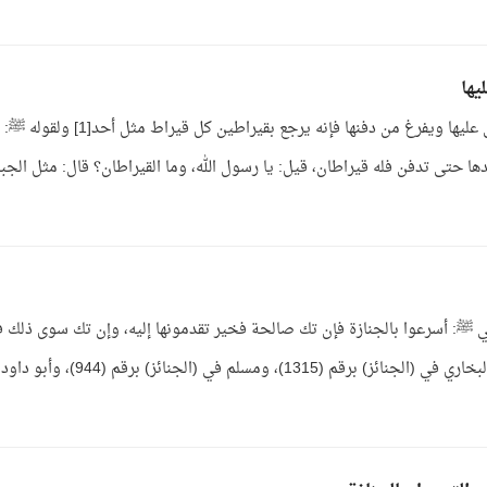
يها
الجواب: نعم؛ لقوله ﷺ: من تبع الجنازة حتى يصلى عليها ويفرغ من دفنها فإنه يرجع بقيراطين كل قيراط 
 حتى تدفن فله قيراطان، قيل: يا رسول الله، وما القيراطان؟ قال: مثل الجب
بي ﷺ: أسرعوا بالجنازة فإن تك صالحة فخير تقدمونها إليه، وإن تك سوى ذلك 
تضعونه عن رقابكم[1] متفق على صحته[2]. رواه البخاري في (الجنائز) برقم (1315)، ومسلم في (الجنا