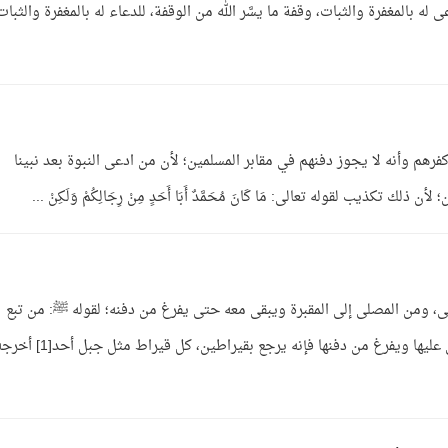
 له بالمغفرة والثبات، وقفة ما يسَّر الله من الوقفة، للدعاء له بالمغفرة والثبات
فرهم وأنه لا يجوز دفنهم في مقابر المسلمين؛ لأن من ادعى النبوة بعد نبينا
ذيب لقوله تعالى: مَا كَانَ مُحَمَّدٌ أَبَا أَحَدٍ مِنْ رِجَالِكُمْ وَلَكِنْ ...
لى، ومن المصلى إلى المقبرة ويبقى معه حتى يفرغ من دفنه؛ لقوله ﷺ: من تبع
جنازة مسلم إيمانًا واحتسابًا وكان معها حتى يصلى عليها ويفرغ من دفنها فإنه يرجع بقيراطين، كل قيراط مثل جبل