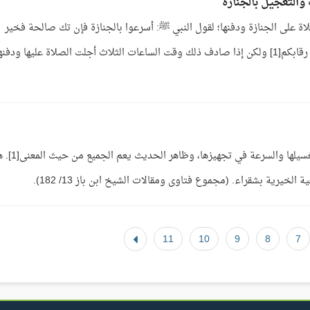
والتعجيل بالجنازة
ة على الجنازة ودفنها؛ لقول النبي ﷺ: أسرعوا بالجنازة فإن تك صالحة فخير
تقدمونها إليه، وإن تك سوى ذلك فشر تضعونه عن رقابكم[1] ولكن إذا صادف ذلك وقت الساعات الثلاث أجلت الصلاة عليها ودفن
ج: المقصود المشي، ويدخل ضمنًا الصلاة عليها وتغسيلها والسرعة
يرية بشقراء. (مجموع فتاوى ومقالات الشيخ ابن باز 13/ 182).
11
10
9
8
7