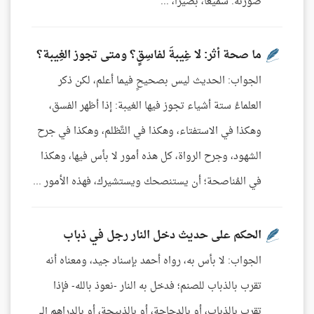
صورته: سميعًا، بصيرًا، ...
ما صحة أثر: لا غِيبةَ لفاسِقٍ؟ ومتى تجوز الغِيبة؟
الجواب: الحديث ليس بصحيحٍ فيما أعلم، لكن ذكر
العلماءُ ستة أشياء تجوز فيها الغيبة: إذا أظهر الفسق،
وهكذا في الاستفتاء، وهكذا في التَّظلم، وهكذا في جرح
الشهود، وجرح الرواة، كل هذه أمور لا بأس فيها، وهكذا
في المُناصحة؛ أن يستنصحك ويستشيرك، فهذه الأمور ...
الحكم على حديث دخل النار رجل في ذباب
الجواب: لا بأس به، رواه أحمد بإسناد جيد، ومعناه أنه
تقرب بالذباب للصنم؛ فدخل به النار -نعوذ بالله- فإذا
تقرب بالذباب، أو بالدجاجة، أو بالذبيحة، أو بالدراهم إلى