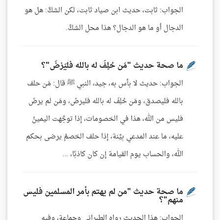
الجواب: ثابت، حديث ابن صياد ثابت، لكن الشكَّ: هل هو
الدجال أو ما هو الدجال؟ هذا محل الشكِّ.
ما صحة حديث "مَن حُلِفَ له بالله فليَرْضَ"؟
الجواب: حديث لا بأس به، جيد، النبي ﷺ قال: مَن حلف
بالله فليصدق، ومَن حُلِفَ له بالله فليرضَ، ومَن لم يرضَ
فليس من الله، هذا في الخصومات، إذا توجَّهت اليمينُ
عليه، ما عند المدعي بيِّنة، إذا حلف الخصمُ يرضى بحكم
الله، والحساب يوم القيامة إن كان كاذبًا، ...
ما صحة حديث "من لم يهتم بأمر المسلمين فليس
منهم"؟
الجواب: هذا الحديث رواه الطبراني وجماعة، وفيه