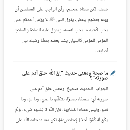
ضعف، لكن معناه صحيح، وأن الواجب على المسلمين أن
يهتم بعضهم ببعض، يقول النبي ﷺ: لا يؤمن أحدكم حتى
يحب لأخيه ما يحب لنفسه، ويقول عليه الصلاة والسلام:
المؤمن للمؤمن كالبنيان يشد بعضه بعضًا وشبك بين
أصابعه، ...
ما صحة ومعنى حديث "إنَّ الله خلق آدم على
صورته"؟
الجواب: الحديث صحيحٌ. ومعنى خلق آدم على
صورته أي: سميعًا، بصيرًا، يتكلَّم، ذا عينٍ، وذا يدٍ، وذا
قدمٍ، وليس معناه المُشابهة، فإنَّ الله لا يُشبهه شيء: وَلَمْ
يَكُنْ لَهُ كُفُوًا أَحَدٌ [الإخلاص:4]، لكن معناه: خلقه الله على