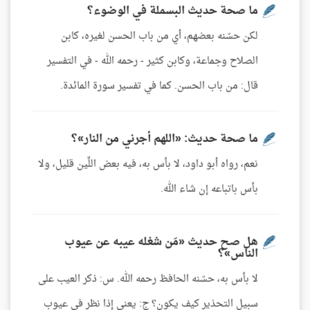
ما صحة حديث البسملة في الوضوء؟
لكن حسّنه بعضهم، أي من باب الحسن لغيره، كابن
الصلاح وجماعة، وكابن كثير - رحمه الله - في التفسير
قال: من باب الحسن. كما في تفسير سورة المائدة.
ما صحة حديث: «اللهم أجرني من النار»؟
نعم، رواه أبو داود، لا بأس به، فيه بعض اللِّين قليل، ولا
بأس باتباعه إن شاء الله.
هل صح حديث «مَن شغله عيبه عن عيوب
الناس»؟
لا بأس به، حسّنه الحافظ رحمه الله. س: ذكر العيب على
سبيل التحذير كيف يكون؟ ج: يعني إذا نظر في عيوب