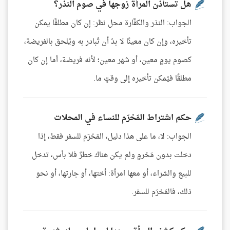
هل تستأذن المرأة زوجها في صوم النذر؟
الجواب: النذر والكفَّارة محل نظر: إن كان مطلقًا يمكن
تأخيره، وإن كان معينًا لا بدّ أن تُبادر به ويُلحق بالفريضة،
كصوم يومٍ معين، أو شهر معين؛ لأنه فريضة، أما إن كان
مطلقًا فيُمكن تأخيره إلى وقتٍ ما.
حكم اشتراط المَحْرَم للنساء في المحلات
الجواب: لا، ما على هذا دليل، المَحْرَم للسفر فقط، إذا
دخلت بدون مَحْرمٍ ولم يكن هناك خطرٌ فلا بأس، تدخل
للبيع والشراء، أو معها امرأة: أختها، أو جارتها، أو نحو
ذلك، فالمَحْرَم للسفر.