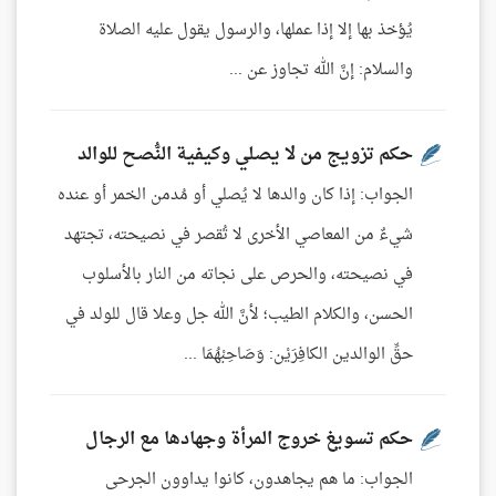
يُؤخذ بها إلا إذا عملها، والرسول يقول عليه الصلاة
والسلام: إنَّ الله تجاوز عن ...
حكم تزويج من لا يصلي وكيفية النُّصح للوالد
الجواب: إذا كان والدها لا يُصلي أو مُدمن الخمر أو عنده
شيءٌ من المعاصي الأخرى لا تُقصر في نصيحته، تجتهد
في نصيحته، والحرص على نجاته من النار بالأسلوب
الحسن، والكلام الطيب؛ لأنَّ الله جل وعلا قال للولد في
حقِّ الوالدين الكافِرَيْن: وَصَاحِبْهُمَا ...
حكم تسويغ خروج المرأة وجهادها مع الرجال
الجواب: ما هم يجاهدون، كانوا يداوون الجرحى