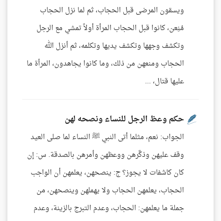
ويسقون المرضى قبل الحجاب، ثم لما نزل الحجاب
مُنِعن، كانوا قبل الحجاب المرأة أولاً تمشي مع الرجل
وتكشف وجهها وتكشف يديها وتكلمه، ثم أنزل الله
الحجاب ومنعهن من ذلك، وما كانوا يجاهدون، المرأة ما
عليها قتال، ...
حكم وعظ الرجل للنساء ونصحه لهن
الجواب: نعم، مثلما أتى النبي ﷺ النساء لما صلى العيد
وقف عليهن وذكَّرهن ووعظهن وأمرهن بالصدقة. س: إن
كان كاشفات لا يجوز؟ ج: ينصحهن، يعلمهن أن الواجب
الحجاب، يعلمهن الحجاب ولا يهملهن وينصحهن، من
جملة ما يعلمهن: الحجاب، وعدم التبرج بالزينة، وعدم