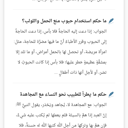
ما حكم استخدام حبوب منع الحمل واللولب؟
الجواب: إذا دعت إليه الحاجةُ فلا بأس، إذا دعت الحاجةُ
إلى الحبوب وقرر الأطباءُ أنَّ ما فيها مضرَّة للحاجة، مثل:
امرأة مريضة، أو تحصل لها بالحمل أمراض، أو ما تلد إلا
بمشقَّةٍ عظيمةٍ خطر عليها؛ فلا بأس إذا كانت الحبوبُ لا
تضر، أو لأجل أنها ذات أطفالٍ ...
حكم ما يطرأ للطبيب نحو النساء مع المجاهدة
الجواب: مع المجاهدة لا، يُجاهد ويَحْذر، يقول النبيُّ ﷺ:
إنَّ العبد إذا همَّ بالسيئة فلم يعملها لم يُكتب عليه شيءٌ،
فإن همَّ بها وتركها من أجل الله كتبها الله له حسنةً، فلا