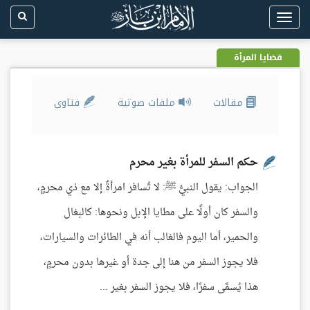
Toggle
navigation
قضايا المرأة
مقالات
ملفات صوتية
فتاوى
حكم السفر للمرأة بغير محرم
الجواب: يقول النبيُّ ﷺ: لا تُسافر امرأةٌ إلا مع ذي محرمٍ،
والسفر كان أولًا على مطايا الإبل ونحوها: كالبغال
والحمير، أما اليوم فالغالب أنه في الطائرات والسيارات،
فلا يجوز السفر من هنا إلى جدة أو غيرها بدون محرمٍ،
هذا يُسمَّى سفرًا، فلا يجوز السفر بغير ...