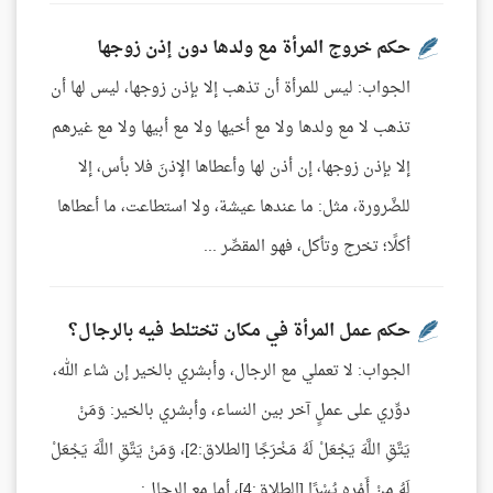
حكم خروج المرأة مع ولدها دون إذن زوجها
الجواب: ليس للمرأة أن تذهب إلا بإذن زوجها، ليس لها أن
تذهب لا مع ولدها ولا مع أخيها ولا مع أبيها ولا مع غيرهم
إلا بإذن زوجها، إن أذن لها وأعطاها الإذنَ فلا بأس، إلا
للضَّرورة، مثل: ما عندها عيشة، ولا استطاعت، ما أعطاها
أكلًا؛ تخرج وتأكل، فهو المقصِّر ...
حكم عمل المرأة في مكان تختلط فيه بالرجال؟
الجواب: لا تعملي مع الرجال، وأبشري بالخير إن شاء الله،
دوِّري على عملٍ آخر بين النساء، وأبشري بالخير: وَمَنْ
يَتَّقِ اللَّهَ يَجْعَلْ لَهُ مَخْرَجًا [الطلاق:2]، وَمَنْ يَتَّقِ اللَّهَ يَجْعَلْ
لَهُ مِنْ أَمْرِهِ يُسْرًا [الطلاق:4]، أما مع الرجال: ...