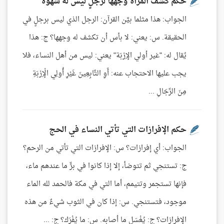
حكم كشف المرأة وجهها لرجلٍ ليس له شهوة
الجواب: هذا مثلما بيَّن القرآن: الرجل الذي ليس برجلٍ في
الحقيقة. س: يعني: لا بأس أن تكشف له وجهها؟ ج: هذا
يُقال له: "غير أولي الإِرْبَة" يعني: ليس من أهل النساء، فلا
يجب عليها الاحتجاب عنه: أَوِ التَّابِعِينَ غَيْرِ أُولِي الْإِرْبَةِ
مِنَ الرِّجَالِ ...
حكم الإفرازات التي تأتي النساء في الحج
الجواب: أي إفرازات؟ س: الإفرازات التي تأتي من الرحم؟
ج: تستنجي ثم تتوضأ، إلا إذا كانوا في برٍّ ما عندهم ماء،
فإنها تستجمر وتتيمم، أما التي في مكة فالحمد لله الماء
موجود، فتستنجي. س: إذا كان في الثوب شيءٌ من هذه
الإفرازات؟ ج: يُغْسَل ما أصابه. س: ما يُفْرَك؟ ج: ...