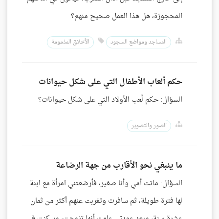
المحجوزة، هل هذا العمل صحيح منهم؟
المساجد ومواضع السجود
الأخلاق المذمومة
حكم ألعاب الأطفال التي على شكل حيوانات
السؤال: حكم لُعب الأولاد التي على شكل حيوانات؟
الصور والتصوير
ما ينبغي نحو الأقارب من جهة الرضاعة
السؤال: ماتت أمي وأنا صغير، فأرضعتني امرأة مع ابنة
لها فترة طويلة، ثم سافرت وتغربت عنهم أكثر من ثمان
عشرة سنة، وبعد عودتي علمت أنها تزوجت، وسكنت في