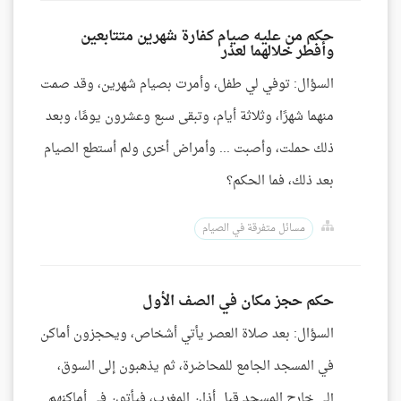
حكم من عليه صيام كفارة شهرين متتابعين
وأفطر خلالهما لعذر
السؤال: توفي لي طفل، وأمرت بصيام شهرين، وقد صمت
منهما شهرًا، وثلاثة أيام، وتبقى سبع وعشرون يومًا، وبعد
ذلك حملت، وأصبت ... وأمراض أخرى ولم أستطع الصيام
بعد ذلك، فما الحكم؟
مسائل متفرقة في الصيام
حكم حجز مكان في الصف الأول
السؤال: بعد صلاة العصر يأتي أشخاص، ويحجزون أماكن
في المسجد الجامع للمحاضرة، ثم يذهبون إلى السوق،
إلى خارج المسجد قبل أذان المغرب، فيأتون في أماكنهم