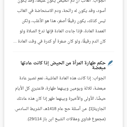
الجواب: الغالب أن دم الحيض يكون غليظًا، وقد يكون
أسود، وقد يكون له رائحة، ودم الاستحاضة في الغالب
ليس كذلك، يكون رقيقًا أصفر، هذا هو الأغلب، ولكن
العمدة العادة، فإذا جاءت العادة فإنها تدع الصلاة ولو
كان الدم رقيقًا، ولو كان صفرة أو كدرة في وقت العادة ...
حكم طهارة المرأة من الحيض إذا كانت عادتها
مبعضة
الجواب: إذا كانت هذه العادة الماشية، نعم تصير عادة
مبعضة، ثلاثة ويومين وبينهما طهارة، فاعتبري كل الأيام
حيضًا، الأولى والأخيرة وبينهما طهر إذا كان هذه عادتك
الجارية[1]. من أسئلة حج عام 1418هـ، الشريط السادس.
(مجموع فتاوى ومقالات الشيخ ابن باز 29/114).