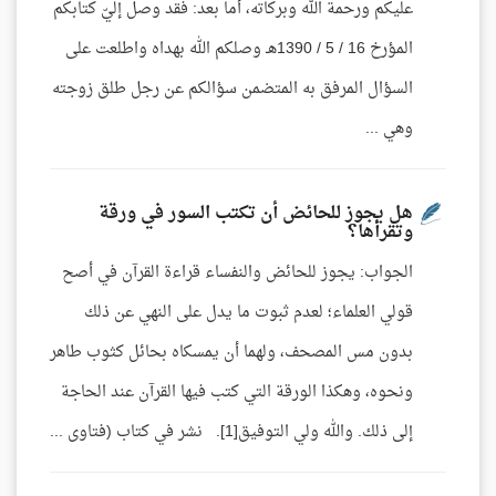
عليكم ورحمة الله وبركاته، أما بعد: فقد وصل إليّ كتابكم
المؤرخ 16 / 5 / 1390هـ وصلكم الله بهداه واطلعت على
السؤال المرفق به المتضمن سؤالكم عن رجل طلق زوجته
وهي ...
هل يجوز للحائض أن تكتب السور في ورقة
وتقرأها؟
الجواب: يجوز للحائض والنفساء قراءة القرآن في أصح
قولي العلماء؛ لعدم ثبوت ما يدل على النهي عن ذلك
بدون مس المصحف، ولهما أن يمسكاه بحائل كثوب طاهر
ونحوه، وهكذا الورقة التي كتب فيها القرآن عند الحاجة
إلى ذلك. والله ولي التوفيق[1]. نشر في كتاب (فتاوى ...