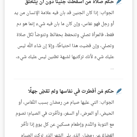
حكم صلاة من أسقطت جنينا دون أن يتخلق
الجواب: إذا كان الجنين قد بان فيه علامة الإنسان من يد
أو رجل فهو نفاس، وإن كان ما بان فيه شيء إنما هو دم
فقط، فالمرأة تصلي وتتحفظ بحفائظ وتتوضأ لكل صلاة
وتصلي، وإن قضيت هذا احتياطًا، وإلا إن شاء الله ليس
عليك شيء لأنك تركتيها لشبهة تظنين ليس عليك شيء،
...
حكم مَن أفطرت في نفاسها ولم تقضِ جهلًا
الجواب: التي عليها صيام من رمضان بسبب النِّفاس، أو
الحيض، أو المرض، أو السفر، وتأخَّرت في الصيام؛ تصوم
مع التوبة والنَّدم وإطعام مسكينٍ عن كل يومٍ إذا تأخَّر
القضاءُ عن رمضان الذي يلي الشهر الذي تركت الصيام