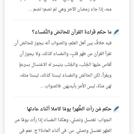
منه، إذا جاء رمضان الآخر وهي لم تصم؛ تصم ...
ما حكم قراءة القرآن للحائض والنُّفساء؟
فيه خلافٌ بين أهل العلم، والصواب أنه يجوز للحائض أن
تقرأ القرآنَ عن ظهر قلبٍ، والنفساء كذلك، ولا يجوز أن
تُقاس عليها الجُنُب، والجُنُب يتيسر له الاغتسال بسرعةٍ
ويقرأ، لكن الحائض والنفساء ليستا كذلك، ليستا مثله،
لهن مدَّة، ليس الأمر بأيديهن. فالصواب ...
حكم مَن رأت الطُّهرا يومَا كاملا أثناء عادتها
الجواب: تغتسل وتصلي، وهكذا النفساء إذا رأت يومًا من
الطهر تغتسل وتصلي. س: في أثناء العادة؟ ج: نعم في